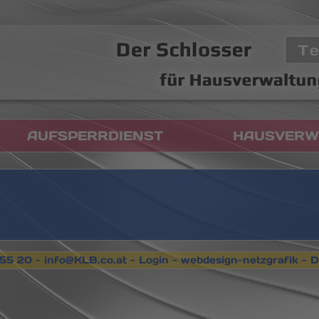
AUFSPERRDIENST
HAUSVERW
55 20 -
info@KLB.co.at
-
Login -
webdesign-netzgrafik -
D