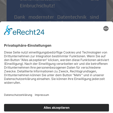
Einbruchschutz!
Dank modernster Datentechnik sind
auf Wunsch alle Informationen der
Kundenaufträge sofort verfügbar und
übersichtlich dargestellt. Gerne
informieren wir Sie über die
technischen Möglichkeiten im Bereich
Metallbau und erstellen für Sie
individuelle sicherheitstechnische
Lösungen.
Wir freuen uns auf Ihren Anruf. Tel:
0660 529 55 20
Wir sind immer für Sie da!
Ihr
Thomas Komleitner