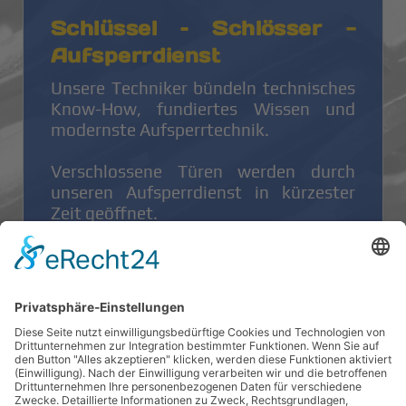
Schlüssel – Schlösser -
Aufsperrdienst
Unsere Techniker bündeln technisches
Know-How, fundiertes Wissen und
modernste Aufsperrtechnik.
Verschlossene Türen werden durch
unseren Aufsperrdienst in kürzester
Zeit geöffnet.
Täglich machen wir für Gerichte,
Sachverständige, Hausverwaltungen
und Privatpersonen verschlossene
Objekte wieder zugänglich.
Auf uns können Sie sich sicher
verlassen!